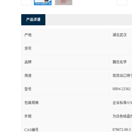
产品详请
产地
湖北武汉
货号
品牌
魏氏化学
用途
现货出口用
HBW-22562
型号
包装规格
企业标准/US
外观
为白色结晶
878672-00-5
CAS编号