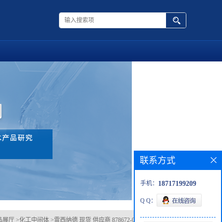
联系方式
手机：
18717199209
Q Q：
品展厅
>
化工中间体
>
雷西纳德 现货 供应商 878672-00-5 杂质 科研试剂