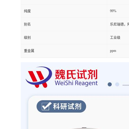
99%
纯度
别名
乐尼瑞德，阿斯
级别
工业级
ppm
重金属