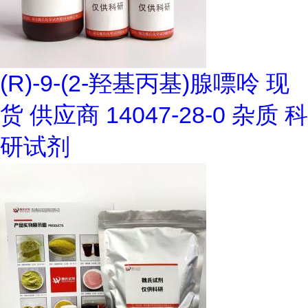
(R)-9-(2-羟基丙基)腺嘌呤 现
货 供应商 14047-28-0 杂质 科
研试剂