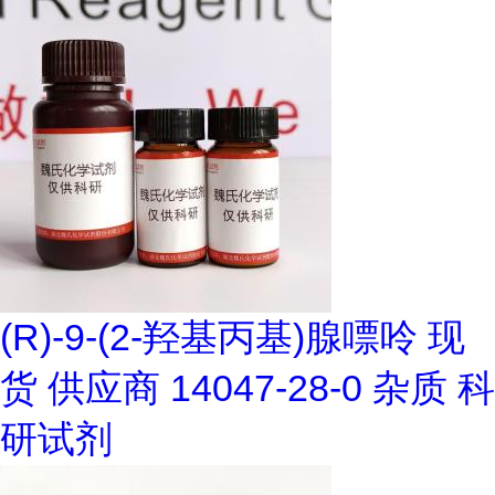
(R)-9-(2-羟基丙基)腺嘌呤 现
货 供应商 14047-28-0 杂质 科
研试剂