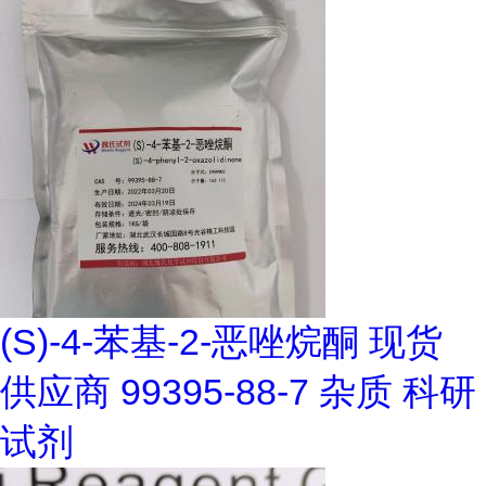
(S)-4-苯基-2-恶唑烷酮 现货
供应商 99395-88-7 杂质 科研
试剂