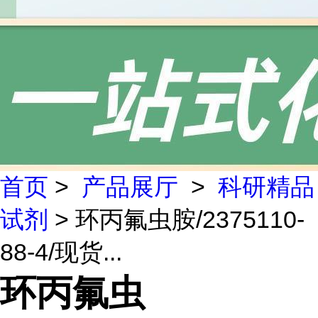
首页
>
产品展厅
>
科研精品
试剂
> 环丙氟虫胺/2375110-
88-4/现货...
环丙氟虫