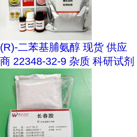
(R)-二苯基脯氨醇 现货 供应
商 22348-32-9 杂质 科研试剂