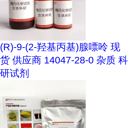
(R)-9-(2-羟基丙基)腺嘌呤 现
货 供应商 14047-28-0 杂质 科
研试剂