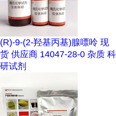
(R)-9-(2-羟基丙基)腺嘌呤 现
货 供应商 14047-28-0 杂质 科
研试剂