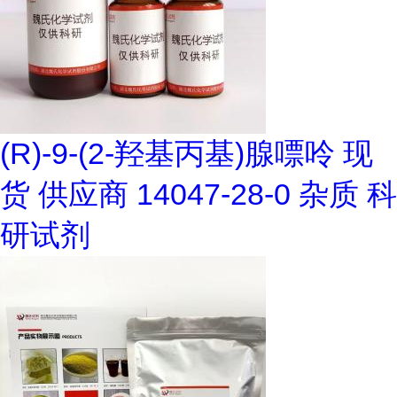
(R)-9-(2-羟基丙基)腺嘌呤 现
货 供应商 14047-28-0 杂质 科
研试剂