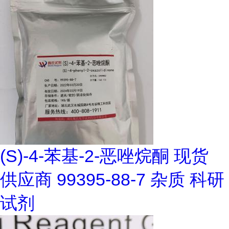
(S)-4-苯基-2-恶唑烷酮 现货
供应商 99395-88-7 杂质 科研
试剂