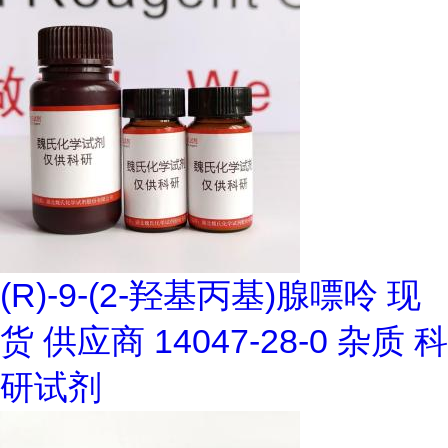
(R)-9-(2-羟基丙基)腺嘌呤 现
货 供应商 14047-28-0 杂质 科
研试剂