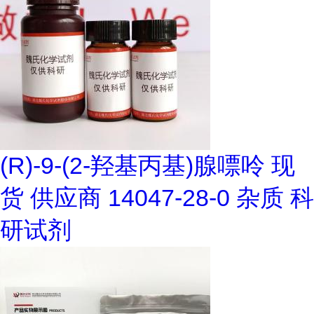
(R)-9-(2-羟基丙基)腺嘌呤 现
货 供应商 14047-28-0 杂质 科
研试剂