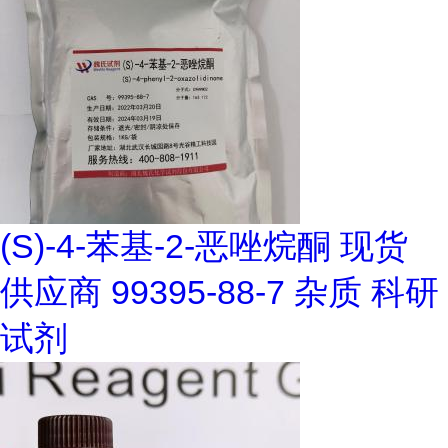
(S)-4-苯基-2-恶唑烷酮 现货
供应商 99395-88-7 杂质 科研
试剂