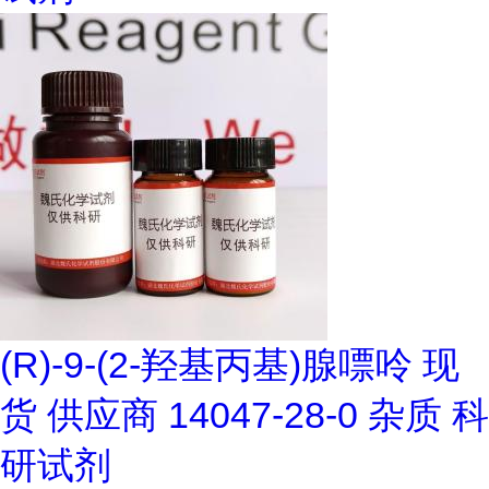
(R)-9-(2-羟基丙基)腺嘌呤 现
货 供应商 14047-28-0 杂质 科
研试剂