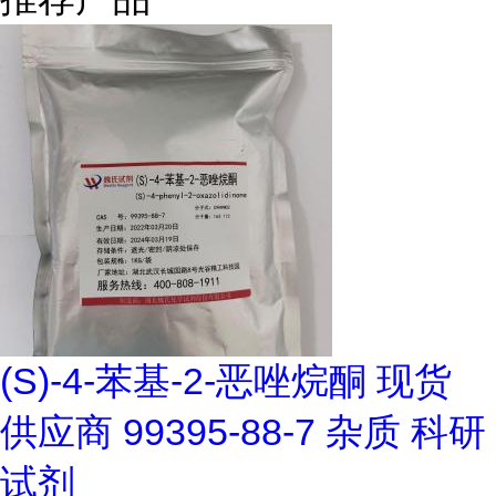
(S)-4-苯基-2-恶唑烷酮 现货
供应商 99395-88-7 杂质 科研
试剂