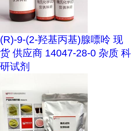
(R)-9-(2-羟基丙基)腺嘌呤 现
货 供应商 14047-28-0 杂质 科
研试剂