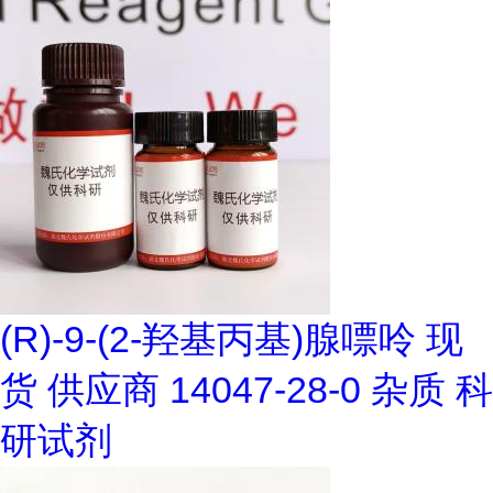
(R)-9-(2-羟基丙基)腺嘌呤 现
货 供应商 14047-28-0 杂质 科
研试剂