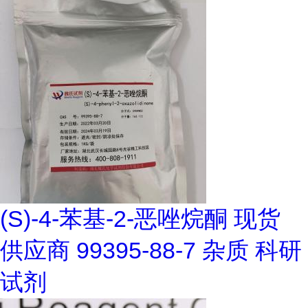
(S)-4-苯基-2-恶唑烷酮 现货
供应商 99395-88-7 杂质 科研
试剂