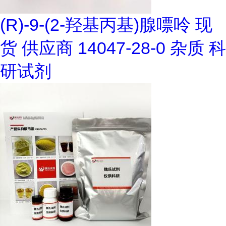
(R)-9-(2-羟基丙基)腺嘌呤 现
货 供应商 14047-28-0 杂质 科
研试剂