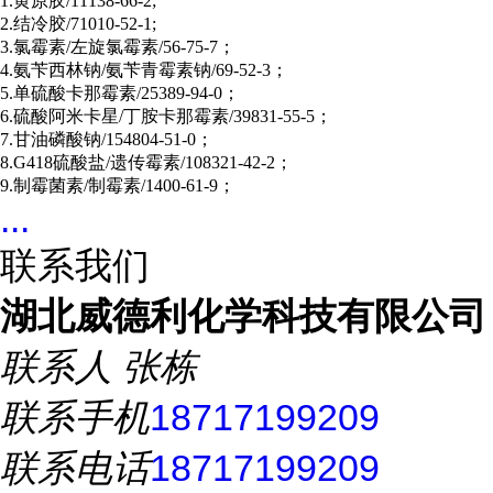
1.黄原胶/11138-66-2;
2.结冷胶/71010-52-1;
3.氯霉素/左旋氯霉素/56-75-7；
4.氨苄西林钠/氨苄青霉素钠/69-52-3；
5.单硫酸卡那霉素/25389-94-0；
6.硫酸阿米卡星/丁胺卡那霉素/39831-55-5；
7.甘油磷酸钠/154804-51-0；
8.G418硫酸盐/遗传霉素/108321-42-2；
9.制霉菌素/制霉素/1400-61-9；
...
联系我们
湖北威德利化学科技有限公司
联系人
张栋
联系手机
18717199209
联系电话
18717199209