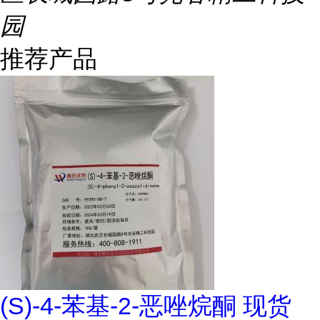
园
推荐产品
(S)-4-苯基-2-恶唑烷酮 现货