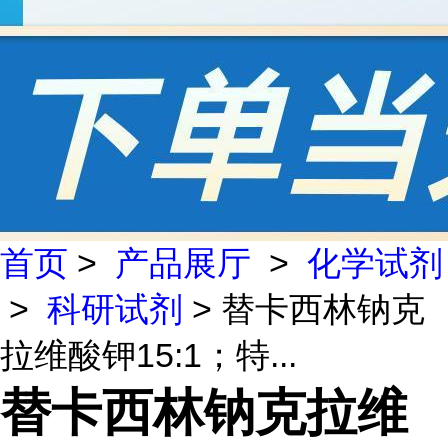
首页
>
产品展厅
>
化学试剂
>
科研试剂
> 替卡西林钠克
拉维酸钾15:1；特...
替卡西林钠克拉维