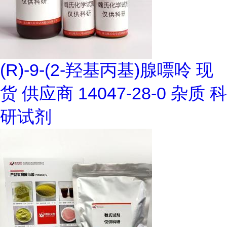
(R)-9-(2-羟基丙基)腺嘌呤 现
货 供应商 14047-28-0 杂质 科
研试剂