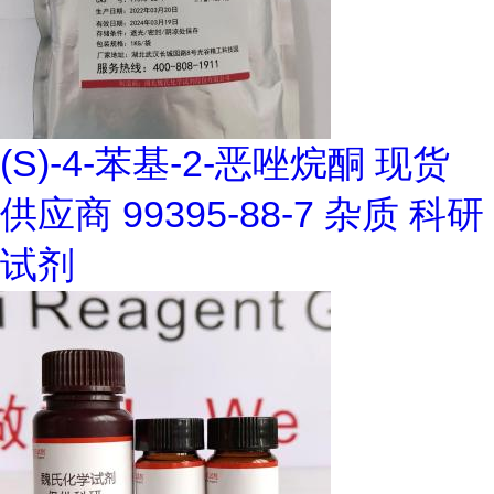
(S)-4-苯基-2-恶唑烷酮 现货
供应商 99395-88-7 杂质 科研
试剂