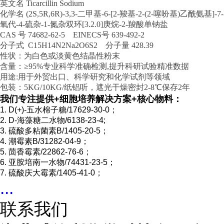
英文名 Ticarcillin Sodium
化学名 (2S,5R,6R)-3,3-二甲基-6-[2-羧基-2-(2-噻吩基)乙酰氨基]-7-
氧代-4-硫杂-1-氮杂双环[3.2.0]庚烷-2-羧酸单钠盐
CAS 号 74682-62-5 EINECS号 639-492-2
分子式 C15H14N2Na2O6S2 分子量 428.39
性状：为白色或淡黄色结晶性粉末
含量：≥95%专业科学准确检测,提升科研试验精准数据
用途:用于外贸出口、科学研究和化学试剂等领域
包装：5KG/10KG/纸铝听，遮光干燥密封2-8℃保存2年
我们专注提供
+
细胞培养解决方案
+
核心物料：
1. D(+)-
五水棉子糖
/17629-30-0
；
2. D-
海藻糖二水物
/6138-23-4;
3.
硫酸多粘菌素
B/1405-20-5
；
4.
潮霉素
B/31282-04-9
；
5.
茴香霉素
/22862-76-6
；
6.
亚胺培南一水物
/74431-23-5
；
7.
硫酸庆大霉素
/1405-41-0
；
...
联系我们