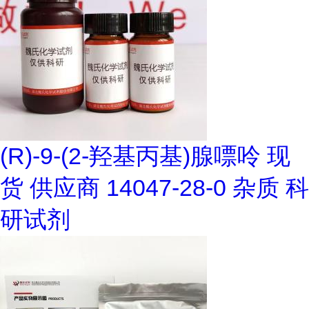
(R)-9-(2-羟基丙基)腺嘌呤 现
货 供应商 14047-28-0 杂质 科
研试剂