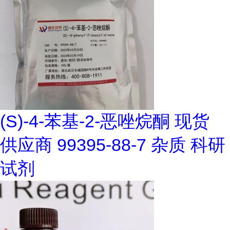
(S)-4-苯基-2-恶唑烷酮 现货
供应商 99395-88-7 杂质 科研
试剂