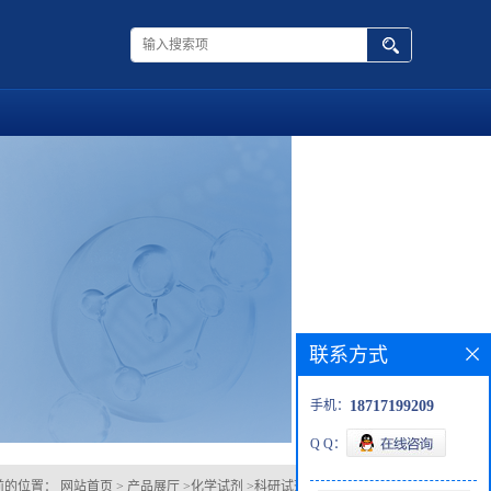
联系方式
手机：
18717199209
Q Q：
前的位置：
网站首页
>
产品展厅
>
化学试剂
>
科研试剂
>
293 Artist LSM