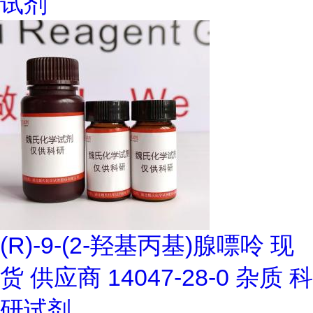
试剂
(R)-9-(2-羟基丙基)腺嘌呤 现
货 供应商 14047-28-0 杂质 科
研试剂