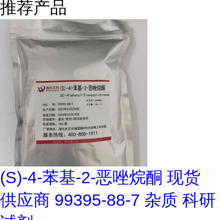
推荐产品
(S)-4-苯基-2-恶唑烷酮 现货
供应商 99395-88-7 杂质 科研