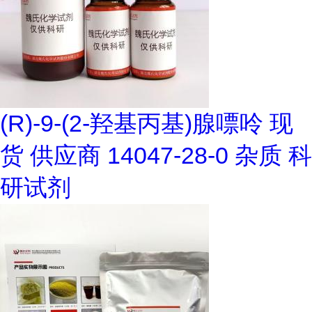
(R)-9-(2-羟基丙基)腺嘌呤 现
货 供应商 14047-28-0 杂质 科
研试剂