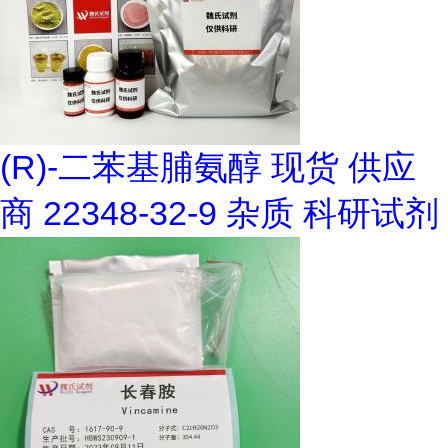
(R)-二苯基脯氨醇 现货 供应
商 22348-32-9 杂质 科研试剂