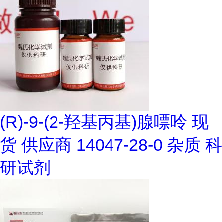
(R)-9-(2-羟基丙基)腺嘌呤 现
货 供应商 14047-28-0 杂质 科
研试剂