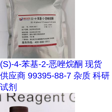
(S)-4-苯基-2-恶唑烷酮 现货
供应商 99395-88-7 杂质 科研
试剂