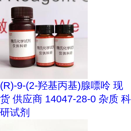
(R)-9-(2-羟基丙基)腺嘌呤 现
货 供应商 14047-28-0 杂质 科
研试剂