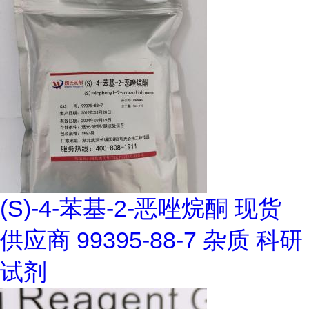
(S)-4-苯基-2-恶唑烷酮 现货
供应商 99395-88-7 杂质 科研
试剂