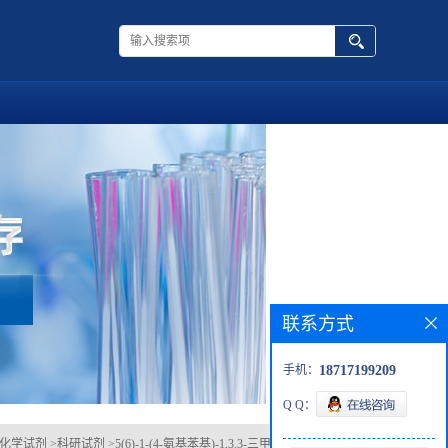
联系方式
手机：
18717199209
Q Q：
化学试剂
>
科研试剂
>
5(6)-1-(4-氨基苯基)-1,3,3-三甲基茚满/54628-90-9