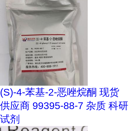
(S)-4-苯基-2-恶唑烷酮 现货
供应商 99395-88-7 杂质 科研
试剂