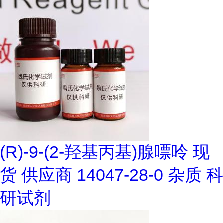
(R)-9-(2-羟基丙基)腺嘌呤 现
货 供应商 14047-28-0 杂质 科
研试剂