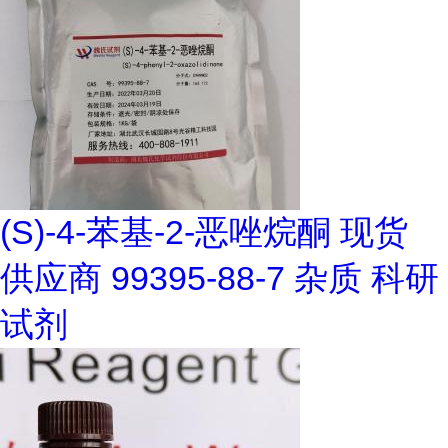
(S)-4-苯基-2-恶唑烷酮 现货
供应商 99395-88-7 杂质 科研
试剂