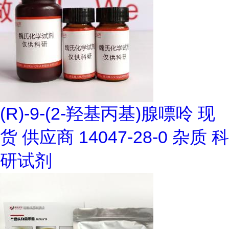
(R)-9-(2-羟基丙基)腺嘌呤 现
货 供应商 14047-28-0 杂质 科
研试剂