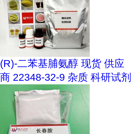
(R)-二苯基脯氨醇 现货 供应
商 22348-32-9 杂质 科研试剂