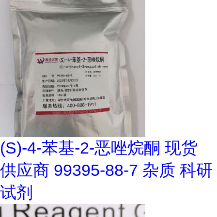
(S)-4-苯基-2-恶唑烷酮 现货
供应商 99395-88-7 杂质 科研
试剂