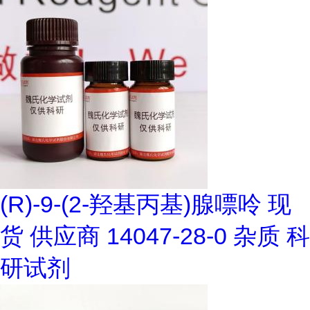
(R)-9-(2-羟基丙基)腺嘌呤 现
货 供应商 14047-28-0 杂质 科
研试剂