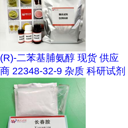
(R)-二苯基脯氨醇 现货 供应
商 22348-32-9 杂质 科研试剂