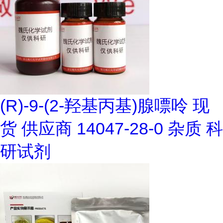
(R)-9-(2-羟基丙基)腺嘌呤 现
货 供应商 14047-28-0 杂质 科
研试剂