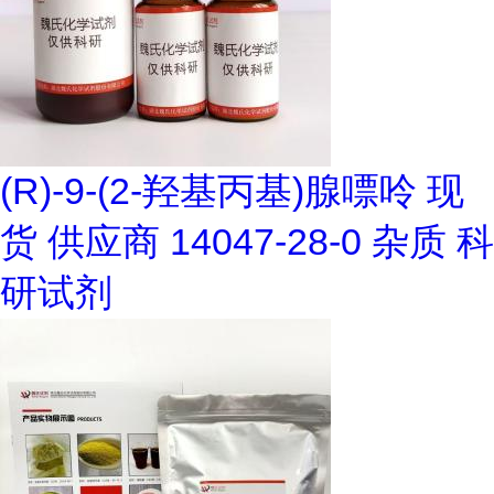
(R)-9-(2-羟基丙基)腺嘌呤 现
货 供应商 14047-28-0 杂质 科
研试剂