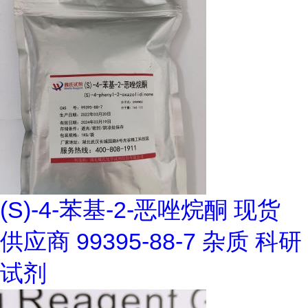
(S)-4-苯基-2-恶唑烷酮 现货
供应商 99395-88-7 杂质 科研
试剂