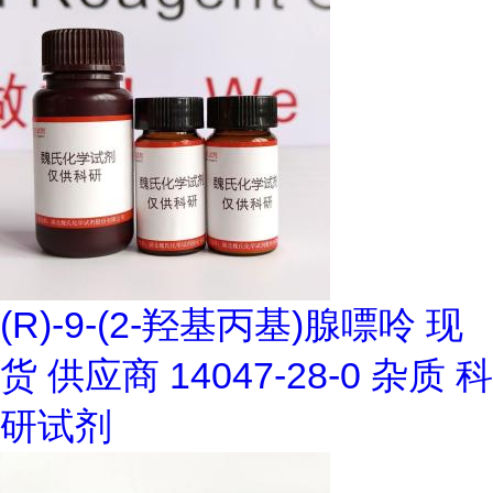
(R)-9-(2-羟基丙基)腺嘌呤 现
货 供应商 14047-28-0 杂质 科
研试剂