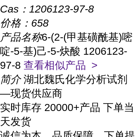
Cas：
1206123-97-8
价格：
658
产品名称
6-(2-(甲基磺酰基)嘧
啶-5-基)己-5-炔酸 1206123-
97-8
查看相似产品 >
简介
湖北魏氏化学分析试剂
—现货供应商
实时库存 20000+产品 下单当
天发货
诚信为本、品质保障、下单提