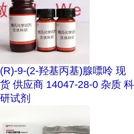
(R)-9-(2-羟基丙基)腺嘌呤 现
货 供应商 14047-28-0 杂质 科
研试剂