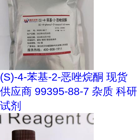
(S)-4-苯基-2-恶唑烷酮 现货
供应商 99395-88-7 杂质 科研
试剂