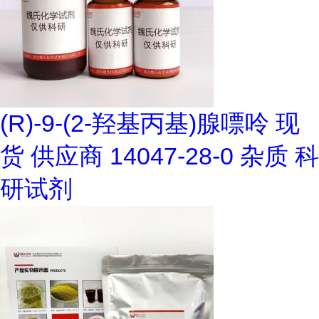
(R)-9-(2-羟基丙基)腺嘌呤 现
货 供应商 14047-28-0 杂质 科
研试剂