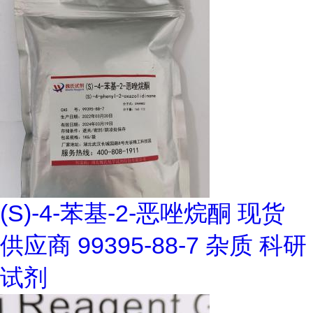
(S)-4-苯基-2-恶唑烷酮 现货
供应商 99395-88-7 杂质 科研
试剂