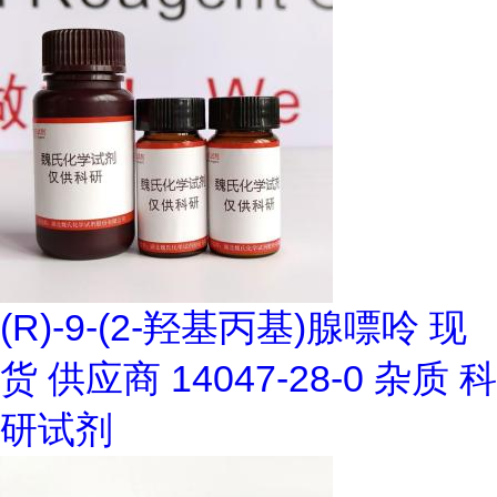
(R)-9-(2-羟基丙基)腺嘌呤 现
货 供应商 14047-28-0 杂质 科
研试剂