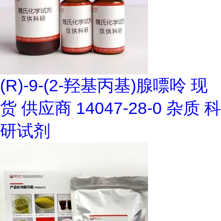
(R)-9-(2-羟基丙基)腺嘌呤 现
货 供应商 14047-28-0 杂质 科
研试剂