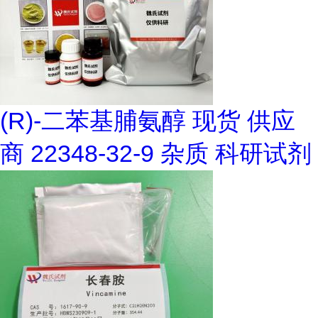
(R)-二苯基脯氨醇 现货 供应
商 22348-32-9 杂质 科研试剂