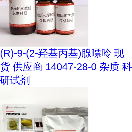
(R)-9-(2-羟基丙基)腺嘌呤 现
货 供应商 14047-28-0 杂质 科
研试剂