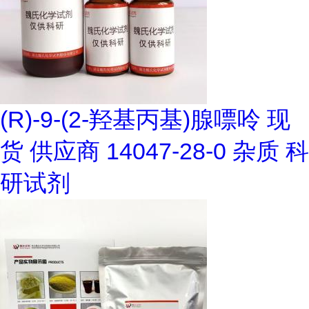
(R)-9-(2-羟基丙基)腺嘌呤 现
货 供应商 14047-28-0 杂质 科
研试剂