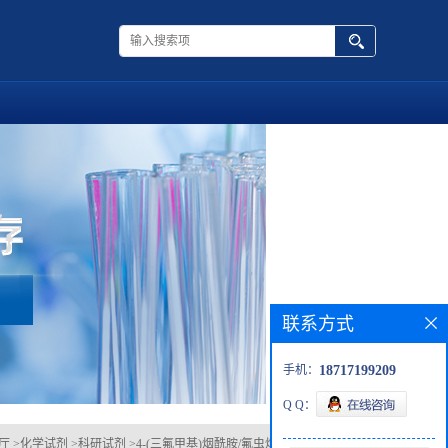
联系方式
手机：
18717199209
Q Q：
厅
>
化学试剂
>
科研试剂
>
4-(三氟甲基)烟酰胺/氟虫烟酰胺/158062-71-6