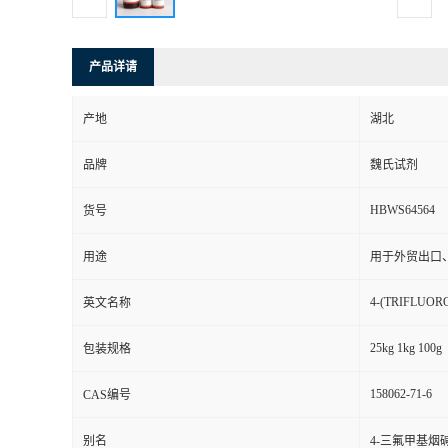
产品详请
产地
湖北
品牌
魏氏试剂
HBWS64564
货号
用途
用于外贸出口
4-(TRIFLUO
英文名称
25kg 1kg 100g
包装规格
158062-71-6
CAS编号
别名
4-三氟甲基烟