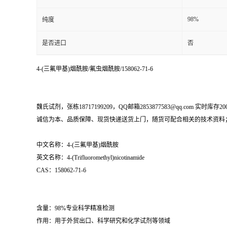
98%
纯度
是否进口
否
4-(三氟甲基)烟酰胺/氟虫烟酰胺/158062-71-6
魏氏试剂，张栋18717199209，QQ邮箱2853877583@qq.com 实时库存2
诚信为本、品质保障、现货快递送货上门，随货可配合相关的技术资料
中文名称：4-(三氟甲基)烟酰胺
英文名称：4-(Trifluoromethyl)nicotinamide
CAS：158062-71-6
含量：98%专业科学精准检测
作用：用于外贸出口、科学研究和化学试剂等领域