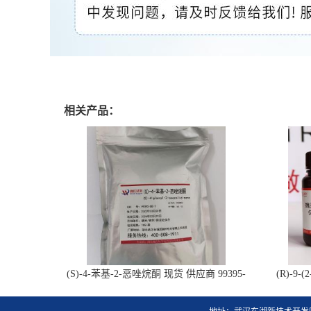
相关产品：
(S)-4-苯基-2-恶唑烷酮 现货 供应商 99395-
(R)-9
88-7 杂质 科研试剂
1