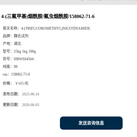
4-(三氟甲基)烟酰胺/氟虫烟酰胺/158062-71-6
英文名称：
4-(TRIFLUOROMETHYL)NICOTINAMIDE
品牌：
魏氏试剂
产地：
湖北
型号：
25kg 1kg 100g
货号：
HBWS64564
纯度：
98
cas：
158062-71-6
价格：
￥885/瓶
发布日期：
2025-06-24
更新日期：
2026-06-03
发送咨询信息