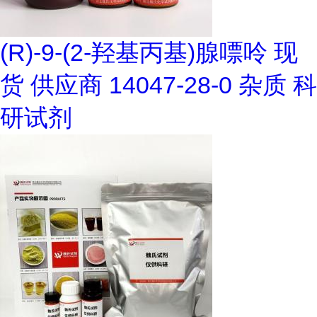
(R)-9-(2-羟基丙基)腺嘌呤 现
货 供应商 14047-28-0 杂质 科
研试剂