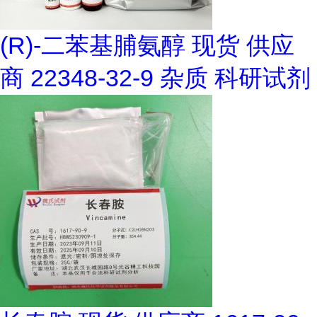
(R)-二苯基脯氨醇 现货 供应
商 22348-32-9 杂质 科研试剂