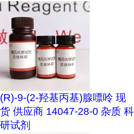
(R)-9-(2-羟基丙基)腺嘌呤 现
货 供应商 14047-28-0 杂质 科
研试剂