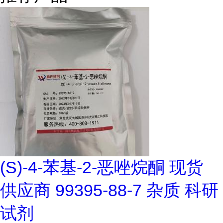
(S)-4-苯基-2-恶唑烷酮 现货
供应商 99395-88-7 杂质 科研
试剂