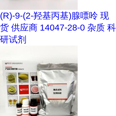
(R)-9-(2-羟基丙基)腺嘌呤 现
货 供应商 14047-28-0 杂质 科
研试剂