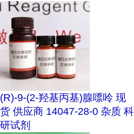
(R)-9-(2-羟基丙基)腺嘌呤 现
货 供应商 14047-28-0 杂质 科
研试剂