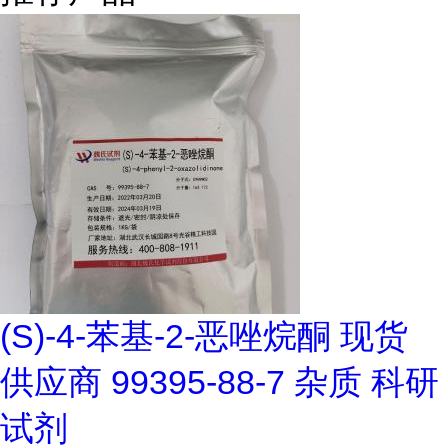
(S)-4-苯基-2-恶唑烷酮 现货
供应商 99395-88-7 杂质 科研
试剂