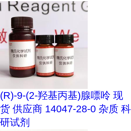
(R)-9-(2-羟基丙基)腺嘌呤 现
货 供应商 14047-28-0 杂质 科
研试剂