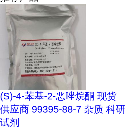
(S)-4-苯基-2-恶唑烷酮 现货
供应商 99395-88-7 杂质 科研
试剂