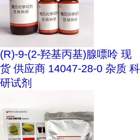
(R)-9-(2-羟基丙基)腺嘌呤 现
货 供应商 14047-28-0 杂质 科
研试剂