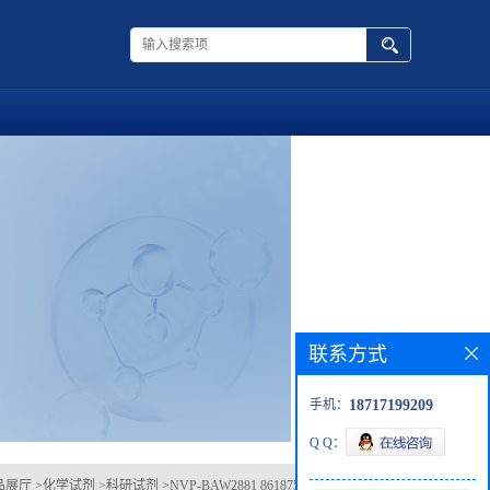
联系方式
手机：
18717199209
Q Q：
品展厅
>
化学试剂
>
科研试剂
>
NVP-BAW2881 861875-60-7 现货 供应商