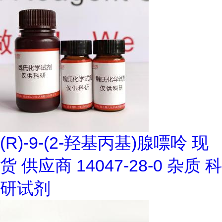
(R)-9-(2-羟基丙基)腺嘌呤 现
货 供应商 14047-28-0 杂质 科
研试剂