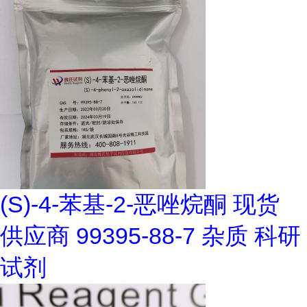
(S)-4-苯基-2-恶唑烷酮 现货
供应商 99395-88-7 杂质 科研
试剂