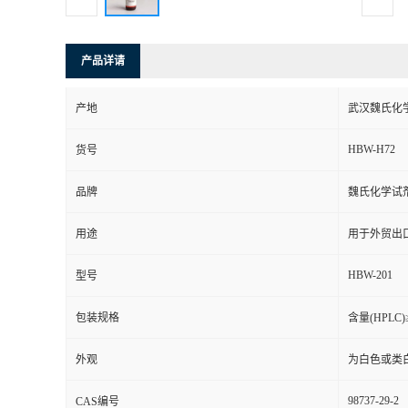
产品详请
产地
武汉魏氏化
HBW-H72
货号
品牌
魏氏化学试
用途
用于外贸出
HBW-201
型号
包装规格
含量(HPLC)
外观
为白色或类
98737-29-2
CAS编号