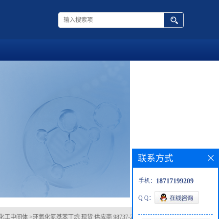
联系方式
手机：
18717199209
Q Q：
化工中间体
>
环氧化氨基苯丁烷 现货 供应商 98737-29-2 杂质 科研试剂