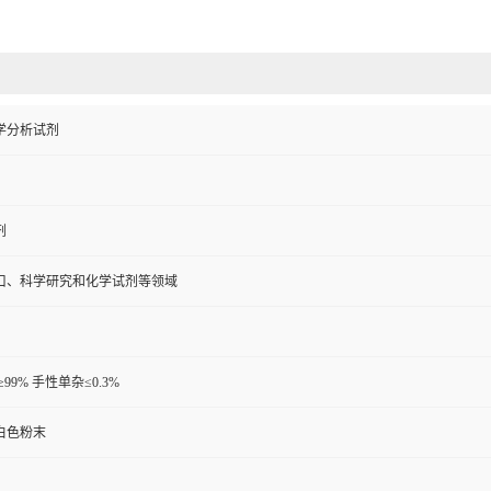
学分析试剂
剂
口、科学研究和化学试剂等领域
≥99% 手性单杂≤0.3%
白色粉末