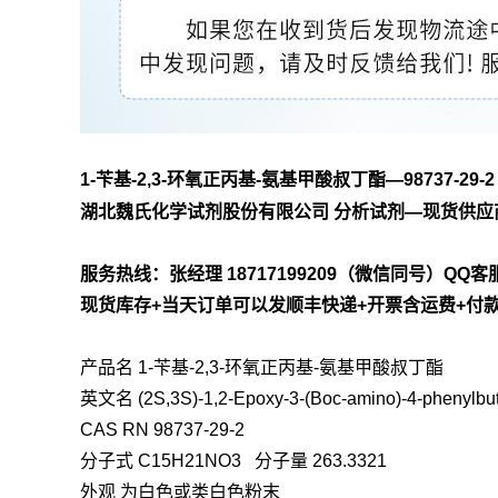
1-苄基-2,3-环氧正丙基-氨基甲酸叔丁酯—98737-29-2
湖北魏氏化学试剂股份有限公司
分析试剂
—
现货供应
服务热线：张经理
18717199209
（微信同号）
QQ
客
现货库存
+
当天订单可以发顺丰快递
+
开票含运费
+
付
产品名 1-苄基-2,3-环氧正丙基-氨基甲酸叔丁酯
英文名 (2S,3S)-1,2-Epoxy-3-(Boc-amino)-4-phenylbu
CAS RN 98737-29-2
分子式 C15H21NO3 分子量 263.3321
外观 为白色或类白色粉末