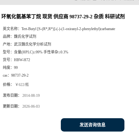
环氧化氨基苯丁烷 现货 供应商 98737-29-2 杂质 科研试剂
英文名称：
Tert-Butyl [S-(R*,R*)]-(-)-(1-oxiranyl-2-phenylethyl)carbamate
品牌：
魏氏化学试剂
产地：
武汉魏氏化学分析试剂
型号：
含量(HPLC)≥99% 手性单杂≤0.3%
货号：
HBW-H72
纯度：
99
cas：
98737-29-2
价格：
￥622/瓶
发布日期：
2014-08-19
更新日期：
2026-06-03
发送咨询信息