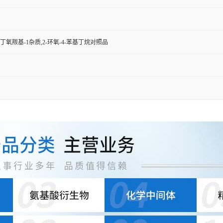
-N-叔丁氧羰基-1杂质,2-环氧-4-苯基丁烷对照品