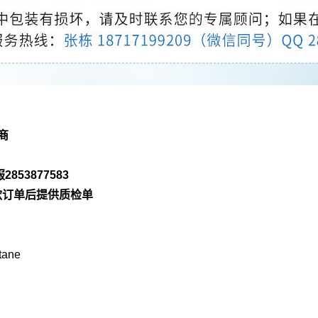
商
服
2853877583
款订单后提供质检单
tane