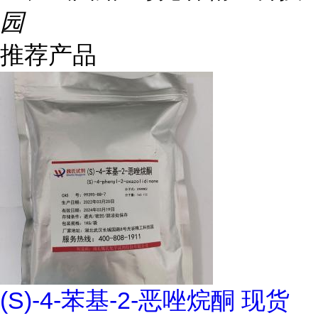
园
推荐产品
(S)-4-苯基-2-恶唑烷酮 现货