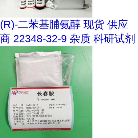
(R)-二苯基脯氨醇 现货 供应
商 22348-32-9 杂质 科研试剂