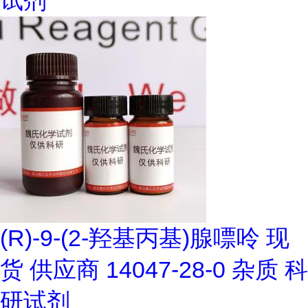
试剂
(R)-9-(2-羟基丙基)腺嘌呤 现
货 供应商 14047-28-0 杂质 科
研试剂