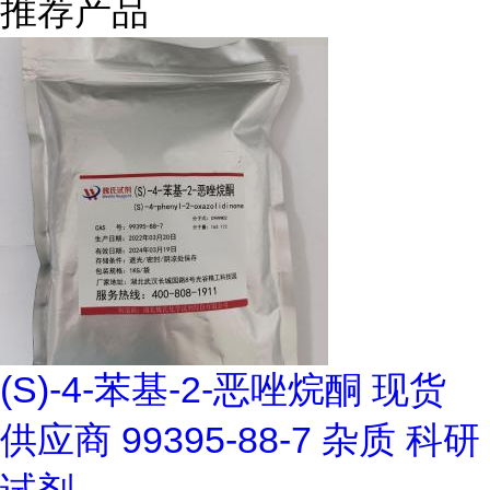
推荐产品
(S)-4-苯基-2-恶唑烷酮 现货
供应商 99395-88-7 杂质 科研