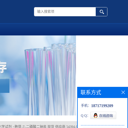
联系方式
手机：
18717199209
Q Q：
化学试剂
>
胞苷-5'-二磷酸二钠盐 现货 供应商 54394-90-0 杂质 科研试剂