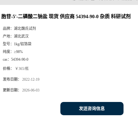
胞苷-5'-二磷酸二钠盐 现货 供应商 54394-90-0 杂质 科研试剂
品牌：
湖北魏氏试剂
产地：
湖北武汉
型号：
1kg/铝箔袋
纯度：
≥98%
cas：
54394-90-0
价格：
￥365/瓶
发布日期：
2022-12-19
更新日期：
2026-06-03
发送咨询信息