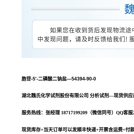
胞苷-5'-二磷酸二钠盐—54394-90-0
湖北魏氏化学试剂股份有限公司 分析试剂—现货供应
服务热线：张经理 18717199209（微信同号）QQ客服285
现货库存+当天订单可以发顺丰快递+开票含运费+付