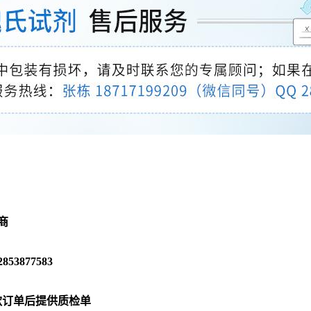
商
3877583
款订单后提供质检单