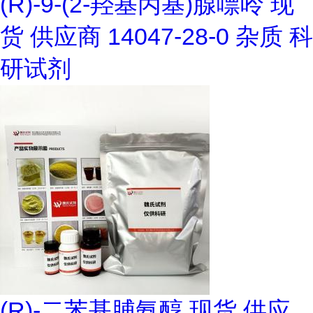
(R)-9-(2-羟基丙基)腺嘌呤 现
货 供应商 14047-28-0 杂质 科
研试剂
(R)-二苯基脯氨醇 现货 供应