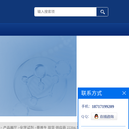
联系方式
手机：
18717199209
Q Q：
>
产品展厅
>
化学试剂
>
萘普生 现货 供应商 22204-53-1 杂质 科研试剂