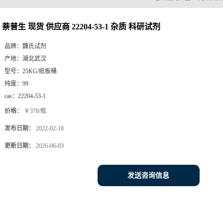
萘普生 现货 供应商 22204-53-1 杂质 科研试剂
品牌：
魏氏试剂
产地：
湖北武汉
型号：
25KG/纸板桶
纯度：
99
cas：
22204-53-1
价格：
￥378/瓶
发布日期：
2022-02-18
更新日期：
2026-06-03
发送咨询信息