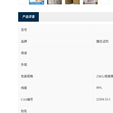
产品详请
货号
品牌
魏氏试剂
用途
外观
包装规格
25KG/纸板
99%
纯度
22204-53-1
CAS编号
别名